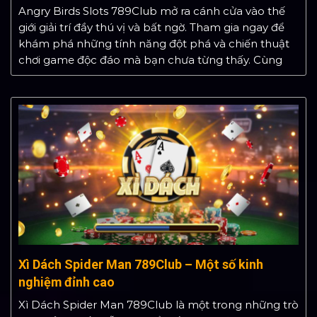
Angry Birds Slots 789Club mở ra cánh cửa vào thế
giới giải trí đầy thú vị và bất ngờ. Tham gia ngay để
khám phá những tính năng đột phá và chiến thuật
chơi game độc đáo mà bạn chưa từng thấy. Cùng
789Club tìm hiểu vì sao Angry Birds lại gây sốt trong
cộng…
Xì Dách Spider Man 789Club – Một số kinh
nghiệm đỉnh cao
Xì Dách Spider Man 789Club là một trong những trò