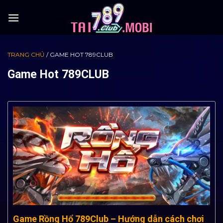
Skip
to
content
TRANG CHỦ
/
GAME HOT 789CLUB
Game Hot 789CLUB
Game Rồng Hổ 789Club – Hướng dẫn cách chơi