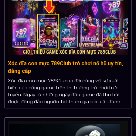
Xóc đĩa con mực 789Club trò chơi nổ hũ uy tín,
đẳng cấp
Xóc đĩa con mực 789Club ra đời cùng với sự xuất
hiện của cổng game trên thị trường trò chơi trực
tuyến. Ngay từ những ngày đầu game đã thu hút
được đông đảo người chơi tham gia bởi luật đánh
cực kỳ đơn giản. Ngoài ra, tỷ lệ trả thưởng tại đây
cũng rất…