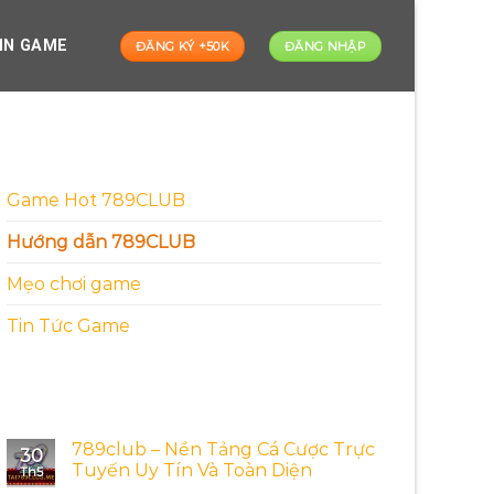
IN GAME
ĐĂNG KÝ +50K
ĐĂNG NHẬP
CHUYÊN MỤC 789CLUB
Game Hot 789CLUB
Hướng dẫn 789CLUB
Mẹo chơi game
Tin Tức Game
BÀI VIẾT MỚI NHẤT
789club – Nền Tảng Cá Cược Trực
30
Tuyến Uy Tín Và Toàn Diện
Th5