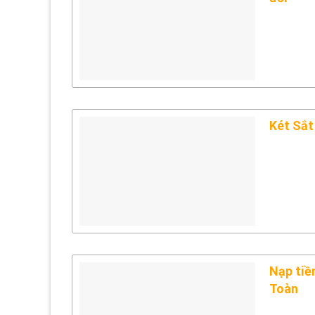
Quản lý 
toàn, là
ngày càn
cao đáng
Két Sắt
Két sắt 
hiệu quả
và rút t
đã giúp 
Nạp tiề
Toàn
789CLUB 