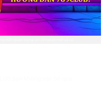
g dẫn quan trọng với cả người mới và cũ
ia các trò chơi không tốn quá nhiều thời gian.
 nhiều lợi ích vì thế tốt nhất những thành viên đã
ý đọc thật kỹ nhé!
UB bạn không nên bỏ qua
 có hướng dẫn vô cùng chi tiết. Do đó người chơi
hải những rắc rối phát sinh trong quá trình chơi