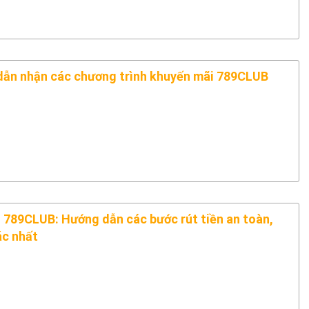
ết phải làm như thế nào, trình tự các bước ra sao. Do dó
 này sẽ giới thiệu đến anh em những thông tin cụ thể về
ẫn nhận các chương trình khuyến mãi 789CLUB
mãi 789club mang đến hàng loạt ưu đãi hấp dẫn, thu
 triệu người dùng tham gia hệ thống sảnh cược của
e. Để không bỏ lỡ cơ hội nhận phần thưởng giá trị từ
 hãy khám phá ngay thông tin chi tiết về chương trình
iện có. Giới…
n 789CLUB: Hướng dẫn các bước rút tiền an toàn,
ác nhất
 789Club là hình thức người chơi muốn lấy tiền tươi sau
ận thắng vẻ vang tại cổng game. Với sự phát triển của
ệ hiện đại, việc thực hiện các giao dịch tài chính online
vô cùng dễ dàng. Tuy nhiên để quá trình này diễn ra suôn