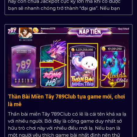
này còn chứa Jackpot cực kỳ lớn mà khi có được
bạn sẽ nhanh chóng trở thành “đại gia”. Nếu bạn
muốn nhanh chóng giàu có với các trò chơi đổi
thưởng thì lựa chọn…
Thần Bài Miền Tây 789Club tựa game mới, chơi
là mê
Thần bài miền Tây 789Club có lẽ là cái tên khá xa lạ
với nhiều người. Bởi đây là cổng game duy nhất sở
hữu trò chơi này với nhiều điều mới lạ. Nếu bạn là
một người yêu thích game bài nhất định nên thử