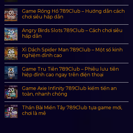
Game Rồng Hổ 789Club – Hướng dẫn cách
01
chơi siêu hấp dẫn
Th12
Angry Birds Slots 789Club – Cách chơi siêu
29
hấp dẫn
Th11
Xì Dách Spider Man 789Club – Một số kinh
26
nghiệm đỉnh cao
Th11
Game Tru Tiên 789Club – Phiêu lưu tiên
23
hiệp đỉnh cao ngay trên điện thoại
Th11
Game Axie Infinity 789Club kiếm tiền an
20
toàn, nhanh chóng
Th11
Thần Bài Miền Tây 789Club tựa game mới,
17
chơi là mê
Th11