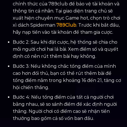
chính thức của 789club để bảo vệ tài khoản và
thông tin cá nhân. Tại giao diện trang chủ sẽ
xuất hiện chuyên mục Game hot, chọn trò chơi
xì dách Spiderman
789Club
. Trước khi bắt đầu,
hãy nạp tiền vào tài khoản để tham gia cược.
Bước 2: Sau khi đặt cược, hệ thống sẽ chia cho
mỗi người chơi hai lá bài. Xem điểm số và quyết
định có nên rút thêm bài hay không.
Bước 3: Nếu không chắc tổng điểm của mình
cao hơn đối thủ, bạn có thể rút thêm bài để
tổng điểm nằm trong khoảng 16 đến 21, tăng cơ
hội chiến thắng.
Bước 4: Nếu tổng điểm của tất cả người chơi
bằng nhau, sẽ so sánh điểm để xác định người
thắng. Người chơi có điểm cao sẽ nhận tiền
thưởng bao gồm cả số vốn ban đầu.