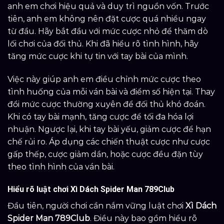
anh em chơi hiệu quả và duy trì nguồn vốn. Trước
tiên, anh em không nên đặt cược quá nhiều ngay
từ đầu. Hãy bắt đầu với mức cược nhỏ để thăm dò
lối chơi của đối thủ. Khi đã hiểu rõ tình hình, hãy
tăng mức cược khi tự tin với tay bài của mình.
Việc này giúp anh em điều chỉnh mức cược theo
tình huống của mỗi ván bài và điểm số hiện tại. Thay
đổi mức cược thường xuyên để đối thủ khó đoán.
Khi có tay bài mạnh, tăng cược để tối đa hóa lợi
nhuận. Ngược lại, khi tay bài yếu, giảm cược để hạn
chế rủi ro. Áp dụng các chiến thuật cược như cược
gấp thếp, cược giảm dần, hoặc cược đều đặn tùy
theo tình hình của ván bài.
Hiểu rõ luật chơi Xì Dách Spider Man 789Club
Đầu tiên, người chơi cần nắm vững luật chơi
Xì Dách
Spider Man 789Club
. Điều này bao gồm hiểu rõ