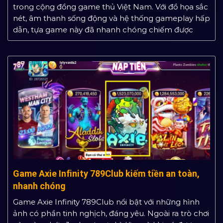
trong cộng đồng game thủ Việt Nam. Với đồ họa sắc
nét, âm thanh sống động và hệ thống gameplay hấp
dẫn, tựa game này đã nhanh chóng chiếm được
cảm tình của đông đảo người chơi. Bài viết này sẽ
giúp bạn khám phá thế…
Game Axie Infinity 789Club kiếm tiền an toàn,
nhanh chóng
Game Axie Infinity 789Club nổi bật với những hình
ảnh có phần tinh nghịch, đáng yêu. Ngoài ra trò chơi