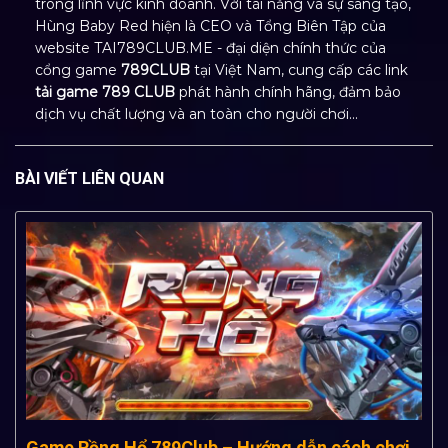
trong lĩnh vực kinh doanh. Với tài năng và sự sáng tạo,
Hùng Baby Red hiện là CEO và Tổng Biên Tập của
website TAI789CLUB.ME - đại diện chính thức của
cổng game
789CLUB
tại Việt Nam, cung cấp các link
tải game 789 CLUB
phát hành chính hãng, đảm bảo
dịch vụ chất lượng và an toàn cho người chơi...
BÀI VIẾT LIÊN QUAN
Game Rồng Hổ 789Club – Hướng dẫn cách chơi