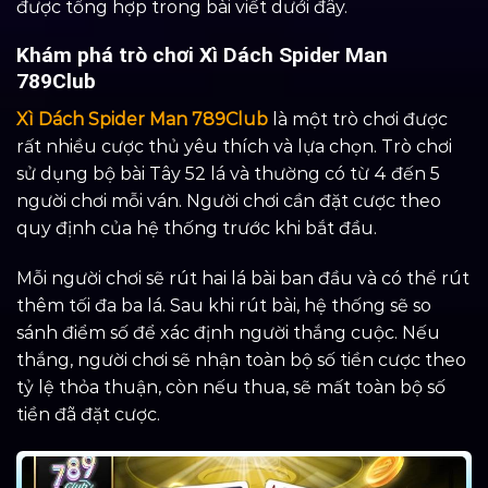
được tổng hợp trong bài viết dưới đây.
Khám phá trò chơi Xì Dách Spider Man
789Club
Xì Dách Spider Man 789Club
là một trò chơi được
rất nhiều cược thủ yêu thích và lựa chọn. Trò chơi
sử dụng bộ bài Tây 52 lá và thường có từ 4 đến 5
người chơi mỗi ván. Người chơi cần đặt cược theo
quy định của hệ thống trước khi bắt đầu.
Mỗi người chơi sẽ rút hai lá bài ban đầu và có thể rút
thêm tối đa ba lá. Sau khi rút bài, hệ thống sẽ so
sánh điểm số để xác định người thắng cuộc. Nếu
thắng, người chơi sẽ nhận toàn bộ số tiền cược theo
tỷ lệ thỏa thuận, còn nếu thua, sẽ mất toàn bộ số
tiền đã đặt cược.