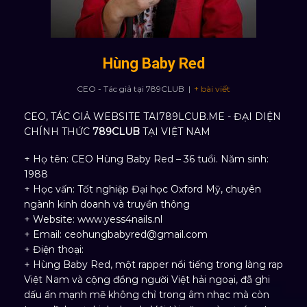
Hùng Baby Red
CEO - Tác giả
tại
789CLUB
|
+ bài viết
CEO, TÁC GIẢ WEBSITE TAI789LCUB.ME - ĐẠI DIỆN
CHÍNH THỨC
789CLUB
TẠI VIỆT NAM
+ Họ tên: CEO Hùng Baby Red – 36 tuổi. Năm sinh:
1988
+ Học vấn: Tốt nghiệp Đại học Oxford Mỹ, chuyên
ngành kinh doanh và truyền thông
+ Website: www.yess4nails.nl
+ Email:
ceohungbabyred@gmail.com
+ Điện thoại:
+ Hùng Baby Red, một rapper nổi tiếng trong làng rap
Việt Nam và cộng đồng người Việt hải ngoại, đã ghi
dấu ấn mạnh mẽ không chỉ trong âm nhạc mà còn