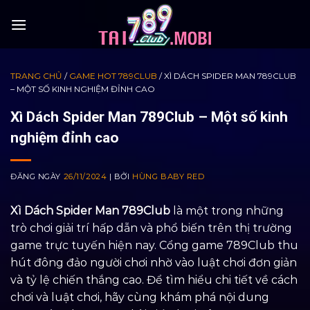
Skip
to
content
TRANG CHỦ
/
GAME HOT 789CLUB
/
XÌ DÁCH SPIDER MAN 789CLUB
– MỘT SỐ KINH NGHIỆM ĐỈNH CAO
Xì Dách Spider Man 789Club – Một số kinh
nghiệm đỉnh cao
ĐĂNG NGÀY
26/11/2024
| BỞI
HÙNG BABY RED
Xì Dách Spider Man 789Club
là một trong những
trò chơi giải trí hấp dẫn và phổ biến trên thị trường
game trực tuyến hiện nay. Cổng game 789Club thu
hút đông đảo người chơi nhờ vào luật chơi đơn giản
và tỷ lệ chiến thắng cao. Để tìm hiểu chi tiết về cách
chơi và luật chơi, hãy cùng khám phá nội dung