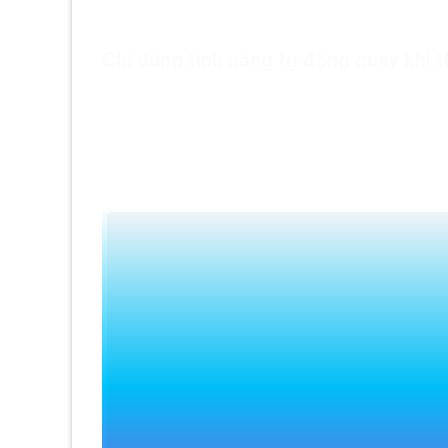
khả năng mang lại lợi nhuận cao hơn.
Chỉ dùng tính năng tự động quay khi t
Việc phụ thuộc vào tính năng autoplay củ
Member nên tập cách nhấn nút thủ công và
trúng cao hơn.
Mẹo chơi nổ hũ
này thường đ
những cơ hội giá trị cao.